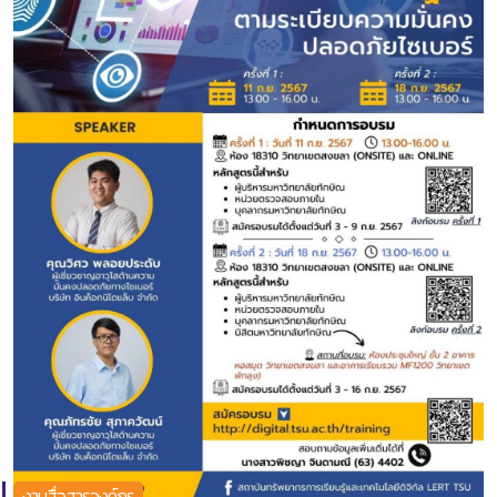
งานสื่อสารองค์กร