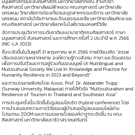
มนุษยศาสตร์และสังคมศาสตร์ มหาวิทยาลัยทักษิณ สำนักวิชา
ศิลปศาสตร์ มหาวิทยาลัยแม่ฟ้าหลวง คณะครุศาสตร์ มหาวิทยาลัย
นครพนม วิทยาลัยการท่องเที่ยวและอุตสาหกรรมบริการ มหาวิทยาลัย
นครพนม สถาบันวิจัยภาษาและวัฒนธรรมเอเชีย มหาวิทยาลัยมหิดล และ
คณะศิลปศาสตร์ มหาวิทยาลัยเทคโนโลยีราชมงคลศรีวิชัย
จัดการประชุมวิชาการระดับชาติและนานาชาติคณะศิลปศาสตร์ ภาษา
มนุษยศาสตร์ สังคมศาสตร์ และการศึกษา ครั้งที่ 2 ประจำปี พ.ศ. 2566
(NIC-LA 2023)
ซึ่งจะจัดขึ้นในวันพุธที่ 31 พฤษภาคม พ.ศ. 2566 ภายใต้แนวคิด "สรรพ
เสียงของความหลากหลาย: องค์ความรู้ทางสังคม ภาษา และวัฒนธรรม
เพื่อการปรับตัวและการอยู่ร่วมกันของมนุษย์ (A Multilingual and
Multicultural Society We Live In: Knowledge and Practice for
Humanity Resilience in 2023 and Beyond)"
และการบรรยายพิเศษโดย Assoc. Prof. Dr. Alexander Trupp
(Sunway University, Malaysia) ภายใต้หัวข้อ "Multiculturalism and
Resilience of Tourism in Thailand and Southeast Asia"
การประชุมครั้งนี้จะจัดขึ้นในรูปแบบไฮบริด (hybrid conference) โดย
การนำเสนอบทความการวิจัยของผู้นำเสนอมีรูปแบบออนไลน์ผ่าน
โปรแกรม ZOOM และการบรรยายโดยองค์ปาฐกจะจัดขึ้น ณ คณะ
ศิลปศาสตร์ มหาวิทยาลัยนราธิวาสราชนครินทร์
.