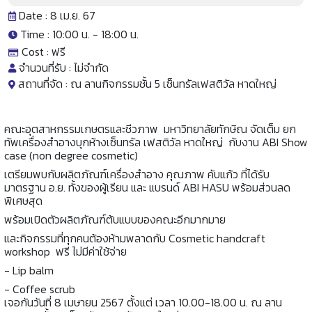
Date : 8 เม.ย. 67
Time : 10:00 น. -
18:00 น.
Cost :
ฟรี
จำนวนที่รับ :
ไม่จำกัด
สถานที่จัด :
ณ ลานกิจกรรมชั้น 5 เซ็นทรัลเฟสติวัล หาดใหญ่
คณะอุตสาหกรรมเกษตรและชีวภาพ มหาวิทยาลัยทักษิณ จัดเต็ม ยก
ทัพเครื่องสำอางบุกห้างเซ็นทรัล เฟสติวัล หาดใหญ่ กับงาน ABI Show
case (non degree cosmetic)
เตรียมพบกับผลิตภัณฑ์เครื่องสำอาง คุณภาพ คับแก้ว ที่ได้รับ
มาตรฐาน อ.ย. ทั้งของผู้เรียน และ แบรนด์ ABI HASU พร้อมส่วนลด
พิเศษสุด
พร้อมเปิดตัวผลิตภัณฑ์ต้บแบบของคณะอีกมากมาย
และกิจกรรมที่ทุกคนต้องห้ามพลาดกับ Cosmetic handcraft
workshop ฟรี ไม่มีค่าใช้จ่าย
- Lip balm
- Coffee scrub
เจอกันวันที่ 8 เมษายน 2567 ตั้งแต่ เวลา 10.00-18.00 น. ณ ลาน