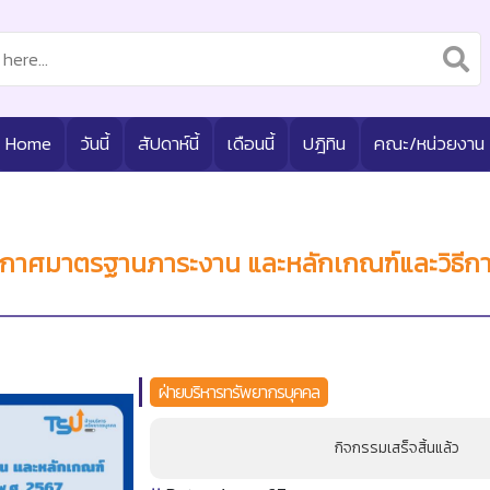
Home
วันนี้
สัปดาห์นี้
เดือนนี้
ปฎิทิน
คณะ/หน่วยงาน
ะกาศมาตรฐานภาระงาน และหลักเกณฑ์และวิธีก
ฝ่ายบริหารทรัพยากรบุคคล
กิจกรรมเสร็จสิ้นแล้ว