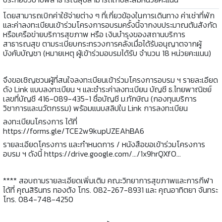
โดยสามารถเบิกค่าใช้จ่ายต่าง ๆ ที่เกี่ยวข้องในการเดินทาง ค่าเช่าที่พัก
และค่าลงทะเบียนเข้าร่วมโครงการอบรมครั้งนี้จากงบประมาณต้นสังกัด
หรือเครือข่ายบริการสุขภาพ หรือ เงินบำรุงของสถานบริการ
สาธารณสุข ตามระเบียบกระทรวงการคลังเมื่อได้รับอนุญาตจากผู้
บังคับบัญชา (หมายเหตุ ผู้เข้าร่วมอบรมได้รับ จำนวน 18 หน่วยคะแนน)
จึงขอเชิญชวนผู้ที่สนใจลงทะเบียนเข้าร่วมโครงการอบรม ฯ รายละเอียด
ดัง Link แบบลงทะเบียน ฯ และชำระค่าลงทะเบียน บัญชี ธ.ไทยพาณิชย์
เลขที่บัญชี 416-089-435-1 ชื่อบัญชี ม.ทักษิณ (กองทุนบริการ
วิชาการและนวัตกรรม) พร้อมแนบสลิปใน Link การลงทะเบียน
ลงทะเบียนโครงการ ได้ที่
https://forms.gle/TCE2w9kupUZEAhBA6
รายละเอียดโครงการ และกำหนดการ / หนังสือขอเข้าร่วมโครงการ
อบรม ฯ ดังนี้ https://drive.google.com/.../1x9hrQXfO...
**** สอบถามรายละเอียดเพิ่มเติม คณะวิทยาการสุขภาพและการกีฬา
ได้ที่ คุณสิรินทร ทองต้ง โทร. 082-267-8931 และ คุณอาทิตยา จันทระ
โทร. 084-748-4250