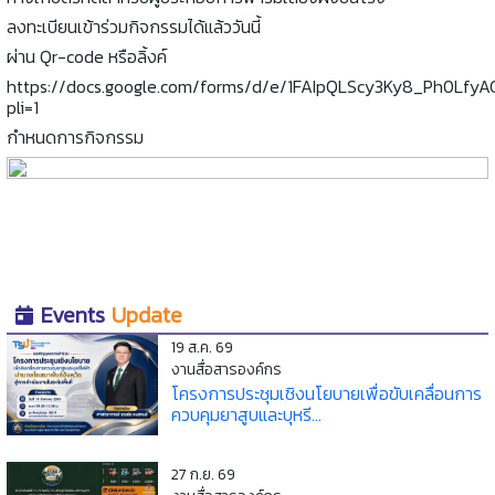
ลงทะเบียนเข้าร่วมกิจกรรมได้แล้ววันนี้
ผ่าน Qr-code หรือลิ้งค์
https://docs.google.com/forms/d/e/1FAIpQLScy3Ky8_Ph0Lf
pli=1
กำหนดการกิจกรรม
Events
Update
19 ส.ค. 69
งานสื่อสารองค์กร
โครงการประชุมเชิงนโยบายเพื่อขับเคลื่อนการ
ควบคุมยาสูบและบุหรี...
27 ก.ย. 69