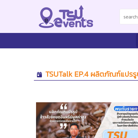
TSUTalk EP.4 ผลิตภัณฑ์แปรรูปข