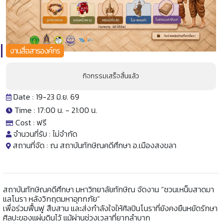
งานสื่อสารองค์กร
กิจกรรมเสร็จสิ้นแล้ว
Date : 19-23 มิ.ย. 69
Time : 17:00 น. -
21:00 น.
Cost :
ฟรี
จำนวนที่รับ :
ไม่จำกัด
สถานที่จัด :
ณ สถาบันทักษิณคดีศึกษา อ.เมืองสงขลา
สถาบันทักษิณคดีศึกษา มหาวิทยาลัยทักษิณ จัดงาน “ชวนเหน็บสาดมา
แลโนรา หลังวิกฤตมหาอุทกภัย”
เพื่อร่วมฟื้นฟู สืบสาน และส่งกำลังใจให้ศิลปินโนราที่ยังคงยืนหยัดรักษา
ศิลปะของแผ่นดินไว้ แม้ผ่านช่วงเวลาที่ยากลำบาก