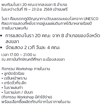
พบกับมโนรา 20 คณะจากสงขลา 8 อำเภอ
ในระหว่างวันที่ 19 – 23 มิ.ย. 2569 เข้าชมฟรี
โนรา คือมรดกภูมิปัญญาทางวัฒนธรรมของโลกจาก UNESCO
ศิลปะการแสดงที่หยั่งรากอยู่บนแผ่นดินภาคใต้มาหลายร้อยปี
ภายในงานพบกับ
การแสดงโนรา 20 คณะ จาก 8 อำเภอของจังหวัด
สงขลา
จัดแสดง 2 เวที วันละ 4 คณะ
เวลา 17.00 – 21.00 น.
ณ สถาบันทักษิณคดีศึกษา อ.เมืองสงขลา
กิจกรรม Workshop ภายในงาน
• ลูกปัดรัดร้อย
• เรซิ่นหน้าพราน
• เทริดจิ๋วที่ระลึก
• โนราผสมท่า
• โนราแม่บท / ขับบท
(กิจกรรม Workshop มีค่าใช้จ่าย)
พร้อมเลือกซื้อผลิตภัณฑ์จากโนราภายในงาน