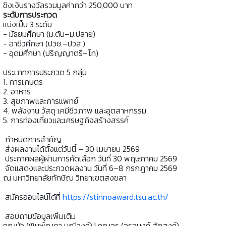
ชิงเงินรางวัลรวมมูลค่ากว่า 250,000 บาท
ระดับการประกวด
แบ่งเป็น 3 ระดับ
- มัธยมศึกษา (ม.ต้น–ม.ปลาย)
- อาชีวศึกษา (ปวช.–ปวส.)
- อุดมศึกษา (ปริญญาตรี–โท)
ประเภทการประกวด 5 กลุ่ม
1. การเกษตร
2. อาหาร
3. สุขภาพและการแพทย์
4. พลังงาน วัสดุ เคมีชีวภาพ และอุตสาหกรรม
5. การท่องเที่ยวและเศรษฐกิจสร้างสรรค์
กำหนดการสำคัญ
ส่งผลงานได้ตั้งแต่วันนี้ – 30 เมษายน 2569
ประกาศผลผู้ผ่านการคัดเลือก วันที่ 30 พฤษภาคม 2569
จัดแสดงและประกวดผลงาน วันที่ 6–8 กรกฎาคม 2569
ณ มหาวิทยาลัยทักษิณ วิทยาเขตสงขลา
สมัครออนไลน์ได้ที่
https://stinnoaward.tsu.ac.th/
สอบถามข้อมูลเพิ่มเติม
คุณบัว (พิมพ์ณดา มณีวงค์) | คุณอร (อรอนงค์ สักสงค์)