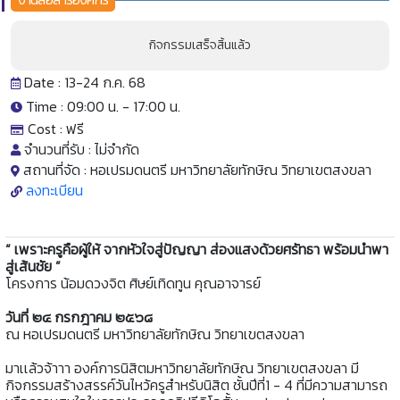
กิจกรรมเสร็จสิ้นแล้ว
Date : 13-24 ก.ค. 68
Time : 09:00 น. -
17:00 น.
Cost :
ฟรี
จำนวนที่รับ :
ไม่จำกัด
สถานที่จัด :
หอเปรมดนตรี มหาวิทยาลัยทักษิณ วิทยาเขตสงขลา
ลงทะเบียน
“ เพราะครูคือผู้ให้ จากหัวใจสู่ปัญญา ส่องแสงด้วยศรัทธา พร้อมนำพา
สู่เส้นชัย ”
โครงการ น้อมดวงจิต ศิษย์เทิดทูน คุณอาจารย์
วันที่ ๒๔ กรกฎาคม ๒๕๖๘
ณ หอเปรมดนตรี มหาวิทยาลัยทักษิณ วิทยาเขตสงขลา
มาเเล้วจ้าาา องค์การนิสิตมหาวิทยาลัยทักษิณ วิทยาเขตสงขลา มี
กิจกรรมสร้างสรรค์วันไหว้ครูสำหรับนิสิต ชั้นปีที่1 - 4 ที่มีความสามารถ