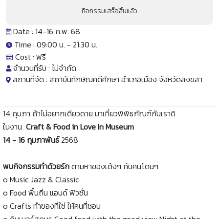
กิจกรรมเสร็จสิ้นแล้ว
Date : 14-16 ก.พ. 68
Time : 09:00 น. -
21:30 น.
Cost :
ฟรี
จำนวนที่รับ :
ไม่จำกัด
สถานที่จัด :
สถาบันทักษิณคดีศึกษา อำเภอเมือง จังหวัดสงขลา
14 กุมภา ถ้าไม่อยากเดียวดาย มาเที่ยวพิพิธภัณฑ์กับเราดิ
ในงาน
Craft & Food in Love In Museum
14 - 16 กุมภาพันธ์
2568
พบกิจกรรมทำด้วยรัก
ตามหาของเด้งๆ กับคนโดนๆ
๐ Music Jazz & Classic
๐ Food พื้นถิ่น แอนด์ ฟิวชั่น
๐ Crafts ทำของที่ใช่ ให้คนที่ชอบ
๐ ดินเนอร์สุดหรู Good food with the good view Night at the